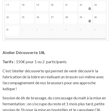
17
18
19
20
21
22
23
1
24
25
26
27
28
29
30
1
31
1
2
3
4
5
6
Atelier Découverte
18L
Tarifs :
150€ pour 1 ou 2 participants
C’est l’atelier découverte qui permet de venir découvrir la
fabrication de la bière en réalisant un brassin soi-même avec
l’accompagnement de nos brasseurs pour une approche
ludique !
Session de 6h de brassage, du concassage du malt à la mise en
fermentation ; on s’occupe du reste et 1 mois plus tard, petite
session de 1h pour la mise en bouteilles et le capsulage (36